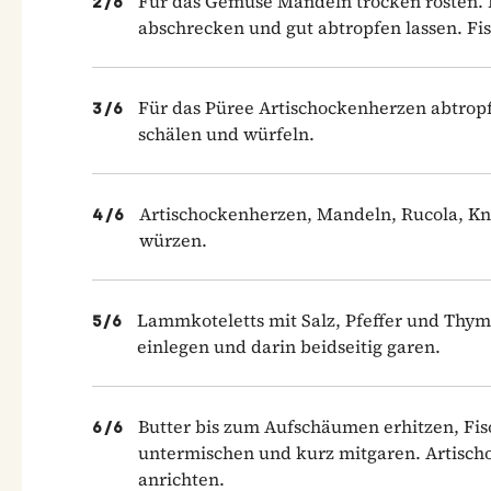
Für das Gemüse Mandeln trocken rösten. F
2
/
6
abschrecken und gut abtropfen lassen. Fis
Für das Püree Artischockenherzen abtrop
3
/
6
schälen und würfeln.
Artischockenherzen, Mandeln, Rucola, Kno
4
/
6
würzen.
Lammkoteletts mit Salz, Pfeffer und Thymia
5
/
6
einlegen und darin beidseitig garen.
Butter bis zum Aufschäumen erhitzen, Fis
6
/
6
untermischen und kurz mitgaren. Artischo
anrichten.