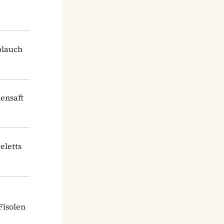
blauch
ensaft
eletts
Fisolen