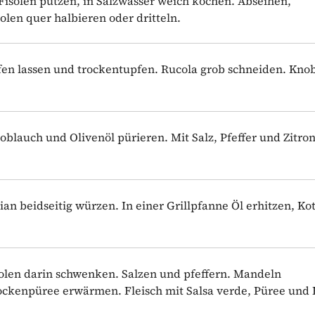
isolen putzen, in Salzwasser weich kochen. Abseihen,
olen quer halbieren oder dritteln.
fen lassen und trockentupfen. Rucola grob schneiden. Kno
blauch und Olivenöl pürieren. Mit Salz, Pfeffer und Zitron
n beidseitig würzen. In einer Grillpfanne Öl erhitzen, Kot
olen darin schwenken. Salzen und pfeffern. Mandeln
ckenpüree erwärmen. Fleisch mit Salsa verde, Püree und 