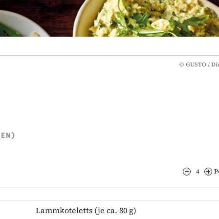
©
GUSTO / Die
TEN)
4
P
Lammkoteletts
(je ca. 80 g)