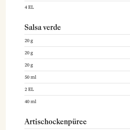
4
EL
Salsa verde
20
g
20
g
20
g
50
ml
2
EL
40
ml
Artischockenpüree