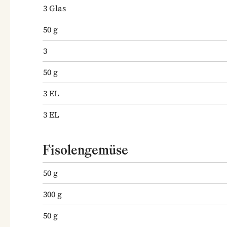
3
Glas
50
g
3
50
g
3
EL
3
EL
Fisolengemüse
50
g
300
g
50
g