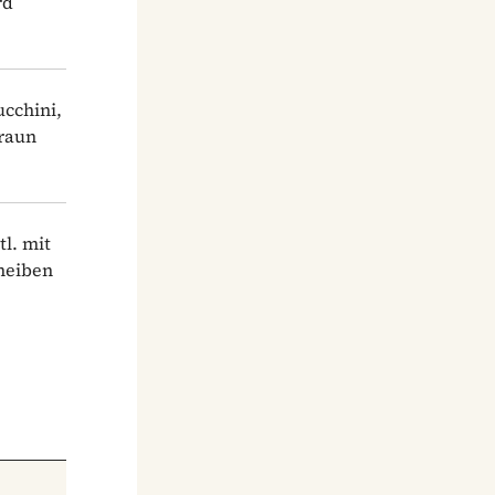
rd
ucchini,
braun
l. mit
cheiben