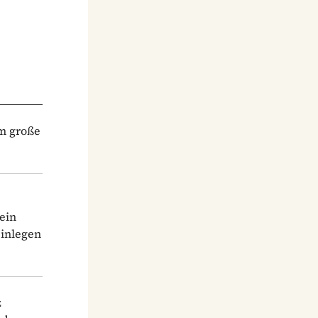
cm große
ein
einlegen
z