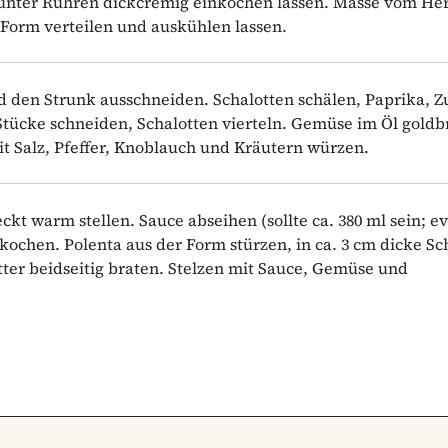
d unter Rühren dickcremig einkochen lassen. Masse vom He
Form verteilen und auskühlen lassen.
d den Strunk ausschneiden. Schalotten schälen, Paprika, Z
Stücke schneiden, Schalotten vierteln. Gemüse im Öl gold
it Salz, Pfeffer, Knoblauch und Kräutern würzen.
 warm stellen. Sauce abseihen (sollte ca. 380 ml sein; evt
ochen. Polenta aus der Form stürzen, in ca. 3 cm dicke S
ter beidseitig braten. Stelzen mit Sauce, Gemüse und