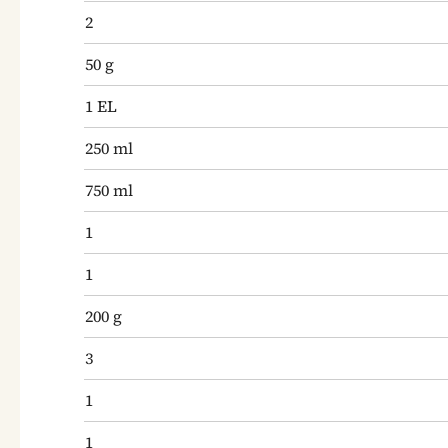
2
50
g
1
EL
250
ml
750
ml
1
1
200
g
3
1
1