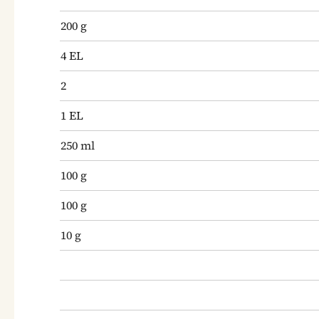
200
g
4
EL
2
1
EL
250
ml
100
g
100
g
10
g