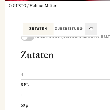
©
GUSTO / Helmut Mitter
ZUTATEN
ZUBEREITUNG
KOCHMODUS (BILDSCHIRM AKTIV HAL
Zutaten
4
5
EL
1
50
g