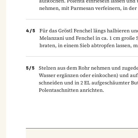
aufkochen. Polenta einrieseln lassen un
nehmen, mit Parmesan verfeinern, in der 
Für das Gröstl Fenchel längs halbieren un
4
/
5
Melanzani und Fenchel in ca. 1 cm große 
braten, in einem Sieb abtropfen lassen, m
Stelzen aus dem Rohr nehmen und zugedeckt
5
/
5
Wasser ergänzen oder einkochen) und aufk
schneiden und in 2 EL aufgeschäumter But
Polentaschnitten anrichten.