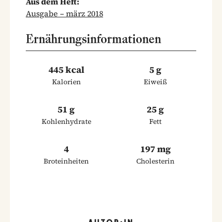
Aus dem Heft:
Ausgabe – märz 2018
Ernährungsinformationen
445 kcal
5 g
Kalorien
Eiweiß
51 g
25 g
Kohlenhydrate
Fett
4
197 mg
Broteinheiten
Cholesterin