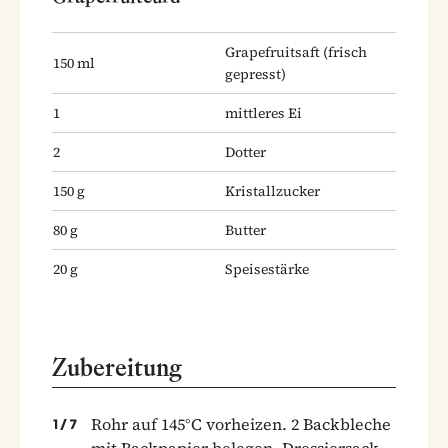
Grapefruitsaft
(frisch
150
ml
gepresst)
1
mittleres Ei
2
Dotter
150
g
Kristallzucker
80
g
Butter
20
g
Speisestärke
Zubereitung
Rohr auf 145°C vorheizen. 2 Backbleche
1
/
7
mit Backpapier belegen. Dressiersack