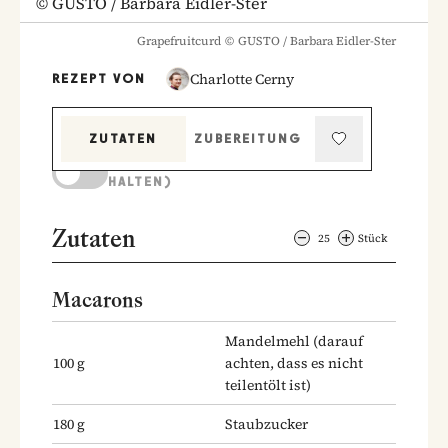
©
GUSTO / Barbara Eidler-Ster
Grapefruitcurd
©
GUSTO / Barbara Eidler-Ster
Charlotte Cerny
REZEPT VON
ZUTATEN
ZUBEREITUNG
KOCHMODUS (BILDSCHIRM AKTIV
HALTEN)
Zutaten
25
Stück
Macarons
Mandelmehl
(darauf
100
g
achten, dass es nicht
teilentölt ist)
180
g
Staubzucker