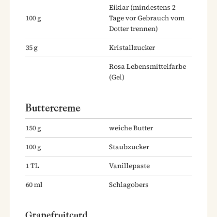
Eiklar
(mindestens 2
100
g
Tage vor Gebrauch vom
Dotter trennen)
35
g
Kristallzucker
Rosa Lebensmittelfarbe
(Gel)
Buttercreme
150
g
weiche Butter
100
g
Staubzucker
1
TL
Vanillepaste
60
ml
Schlagobers
Grapefruitcurd