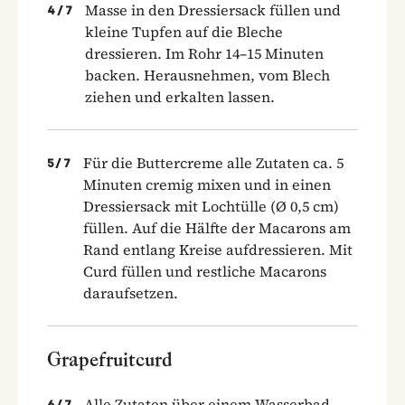
Masse in den Dressiersack füllen und
4
/
7
kleine Tupfen auf die Bleche
dressieren. Im Rohr 14–15 Minuten
backen. Herausnehmen, vom Blech
ziehen und erkalten lassen.
Für die Buttercreme alle Zutaten ca. 5
5
/
7
Minuten cremig mixen und in einen
Dressiersack mit Lochtülle (Ø 0,5 cm)
füllen. Auf die Hälfte der Macarons am
Rand entlang Kreise aufdressieren. Mit
Curd füllen und restliche Macarons
daraufsetzen.
Grapefruitcurd
Alle Zutaten über einem Wasserbad
6
/
7