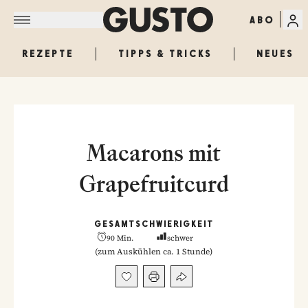
ABO
REZEPTE
TIPPS & TRICKS
NEUES
Macarons mit
Grapefruitcurd
GESAMT
SCHWIERIGKEIT
90 Min.
schwer
(
zum Auskühlen ca. 1 Stunde
)