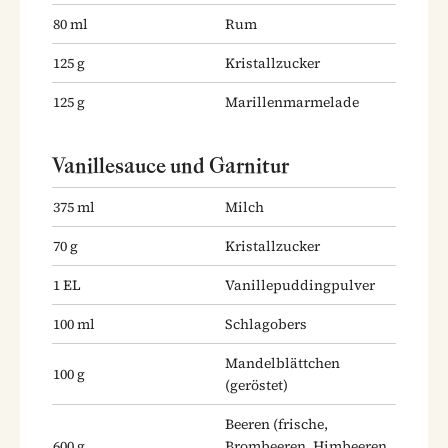
80
ml
Rum
125
g
Kristallzucker
125
g
Marillenmarmelade
Vanillesauce und Garnitur
375
ml
Milch
70
g
Kristallzucker
1
EL
Vanillepuddingpulver
100
ml
Schlagobers
Mandelblättchen
100
g
(geröstet)
Beeren
(frische,
600
g
Brombeeren, Himbeeren,