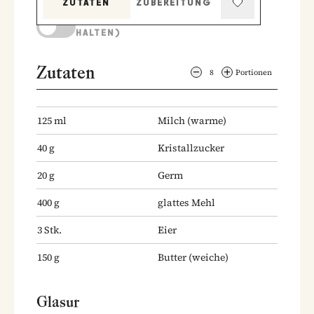
ZUTATEN
ZUBEREITUNG
KOCHMODUS (BILDSCHIRM AKTIV
HALTEN)
Zutaten
8
Portionen
125
ml
Milch
(warme)
40
g
Kristallzucker
20
g
Germ
400
g
glattes Mehl
3
Stk.
Eier
150
g
Butter
(weiche)
Glasur