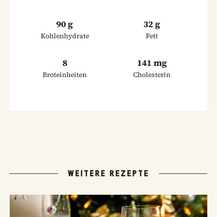
90 g
32 g
Kohlenhydrate
Fett
8
141 mg
Broteinheiten
Cholesterin
WEITERE REZEPTE