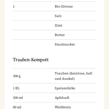
1
Bio-Zitrone
Salz
Zimt
Butter
Staubzucker
Trauben-Kompott
Trauben
(kernlose, hell
300
g
und dunkel)
1
EL
Speisestärke
200
ml
Apfelsaft
80
ml
Weißwein