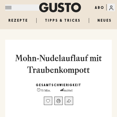
ABO
REZEPTE
TIPPS & TRICKS
NEUES
Mohn-Nudelauflauf mit
Traubenkompott
GESAMT
SCHWIERIGKEIT
75 Min.
mittel