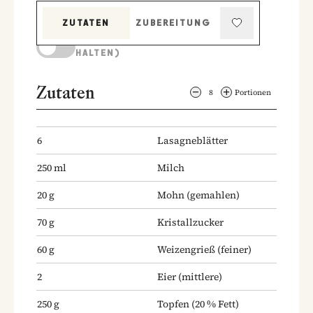
ZUTATEN
ZUBEREITUNG
KOCHMODUS (BILDSCHIRM AKTIV
HALTEN)
Zutaten
8
Portionen
6
Lasagneblätter
250
ml
Milch
20
g
Mohn
(gemahlen)
70
g
Kristallzucker
60
g
Weizengrieß
(feiner)
2
Eier
(mittlere)
250
g
Topfen
(20 % Fett)