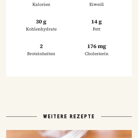
Kalorien
Eiweiß
30 g
14 g
Kohlenhydrate
Fett
2
176 mg
Broteinheiten
Cholesterin
WEITERE REZEPTE