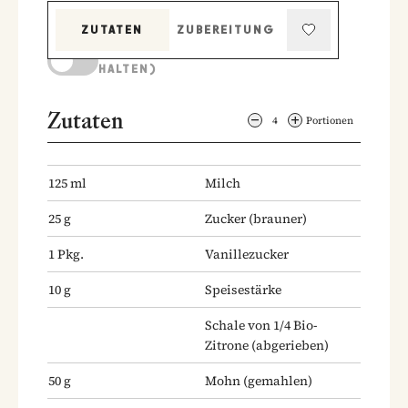
ZUTATEN
ZUBEREITUNG
KOCHMODUS (BILDSCHIRM AKTIV
HALTEN)
Zutaten
4
Portionen
125
ml
Milch
25
g
Zucker
(brauner)
1
Pkg.
Vanillezucker
10
g
Speisestärke
Schale von 1/4 Bio-
Zitrone
(abgerieben)
50
g
Mohn
(gemahlen)