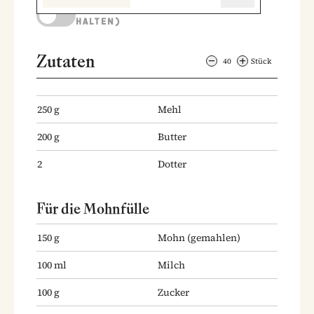
KOCHMODUS (BILDSCHIRM AKTIV
HALTEN)
Zutaten
40
Stück
250
g
Mehl
200
g
Butter
2
Dotter
Für die Mohnfülle
150
g
Mohn
(gemahlen)
100
ml
Milch
100
g
Zucker