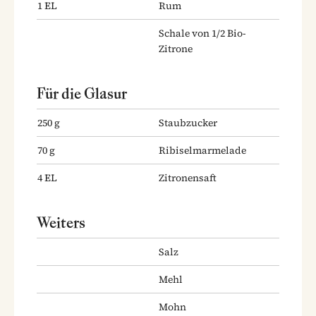
1
EL
Rum
Schale von 1/2 Bio-
Zitrone
Für die Glasur
250
g
Staubzucker
70
g
Ribiselmarmelade
4
EL
Zitronensaft
Weiters
Salz
Mehl
Mohn