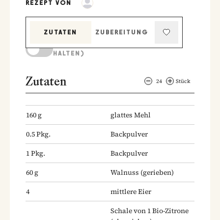
REZEPT VON
ZUTATEN
ZUBEREITUNG
KOCHMODUS (BILDSCHIRM AKTIV
HALTEN)
Zutaten
24
Stück
160
g
glattes Mehl
0.5
Pkg.
Backpulver
1
Pkg.
Backpulver
60
g
Walnuss
(gerieben)
4
mittlere Eier
Schale von 1 Bio-Zitrone