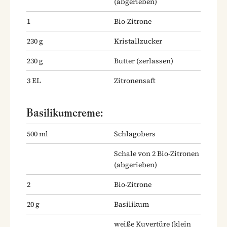
(abgerieben)
1
Bio-Zitrone
230
g
Kristallzucker
230
g
Butter
(zerlassen)
3
EL
Zitronensaft
Basilikumcreme:
500
ml
Schlagobers
Schale von 2 Bio-Zitronen
(abgerieben)
2
Bio-Zitrone
20
g
Basilikum
weiße Kuvertüre
(klein