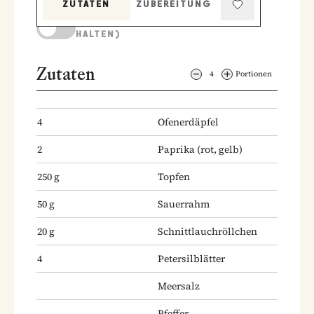
ZUTATEN
ZUBEREITUNG
KOCHMODUS (BILDSCHIRM AKTIV
HALTEN)
Zutaten
4
Portionen
4
Ofenerdäpfel
2
Paprika
(rot, gelb)
250
g
Topfen
50
g
Sauerrahm
20
g
Schnittlauchröllchen
4
Petersilblätter
Meersalz
Pfeffer