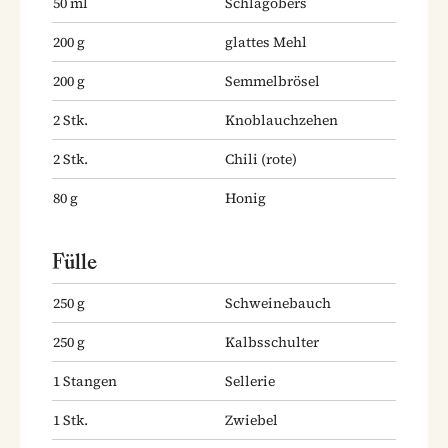
50
ml
Schlagobers
200
g
glattes Mehl
200
g
Semmelbrösel
2
Stk.
Knoblauchzehen
2
Stk.
Chili
(rote)
80
g
Honig
Fülle
250
g
Schweinebauch
250
g
Kalbsschulter
1
Stangen
Sellerie
1
Stk.
Zwiebel