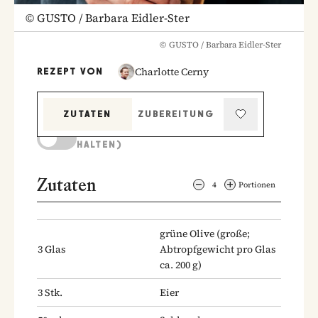
©
GUSTO / Barbara Eidler-Ster
©
GUSTO / Barbara Eidler-Ster
Charlotte Cerny
REZEPT VON
ZUTATEN
ZUBEREITUNG
KOCHMODUS (BILDSCHIRM AKTIV
HALTEN)
Zutaten
4
Portionen
grüne Olive
(große;
3
Glas
Abtropfgewicht pro Glas
ca. 200 g)
3
Stk.
Eier