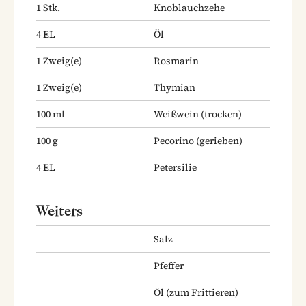
1
Stk.
Knoblauchzehe
4
EL
Öl
1
Zweig(e)
Rosmarin
1
Zweig(e)
Thymian
100
ml
Weißwein
(trocken)
100
g
Pecorino
(gerieben)
4
EL
Petersilie
Weiters
Salz
Pfeffer
Öl
(zum Frittieren)