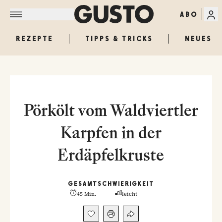
ABO
REZEPTE
TIPPS & TRICKS
NEUES
Pörkölt vom Waldviertler
Karpfen in der
Erdäpfelkruste
GESAMT
SCHWIERIGKEIT
45 Min.
leicht