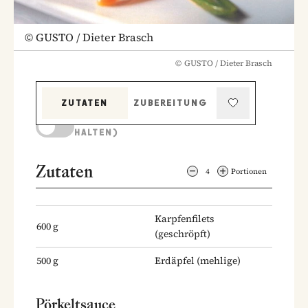
©
GUSTO / Dieter Brasch
©
GUSTO / Dieter Brasch
ZUTATEN
ZUBEREITUNG
KOCHMODUS (BILDSCHIRM AKTIV
HALTEN)
Zutaten
4
Portionen
Karpfenfilets
600
g
(geschröpft)
500
g
Erdäpfel
(mehlige)
Pörkeltsauce