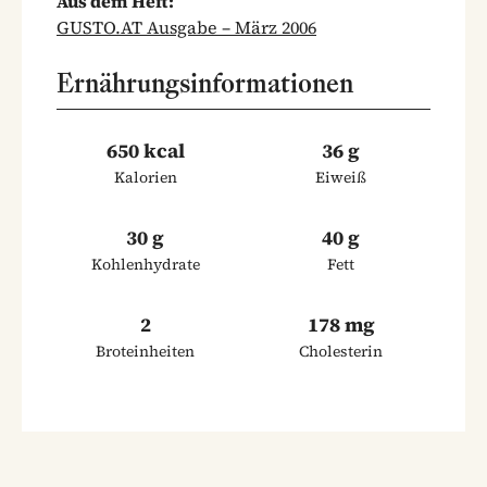
Aus dem Heft:
GUSTO.AT Ausgabe – März 2006
Ernährungsinformationen
650 kcal
36 g
Kalorien
Eiweiß
30 g
40 g
Kohlenhydrate
Fett
2
178 mg
Broteinheiten
Cholesterin