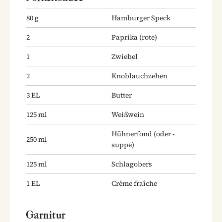
80
g
Hamburger Speck
2
Paprika
(rote)
1
Zwiebel
2
Knoblauchzehen
3
EL
Butter
125
ml
Weißwein
Hühnerfond
(oder -
250
ml
suppe)
125
ml
Schlagobers
1
EL
Crème fraîche
Garnitur