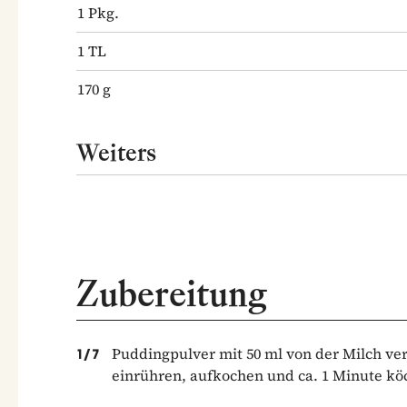
1
Pkg.
1
TL
170
g
Weiters
Zubereitung
Puddingpulver mit 50 ml von der Milch v
1
/
7
einrühren, aufkochen und ca. 1 Minute k