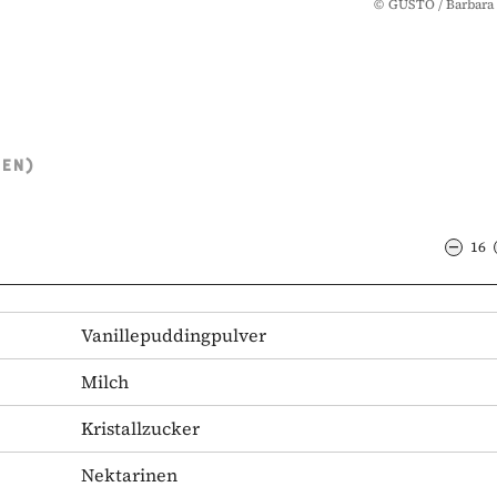
©
GUSTO / Barbara 
TEN)
16
Vanillepuddingpulver
Milch
Kristallzucker
Nektarinen