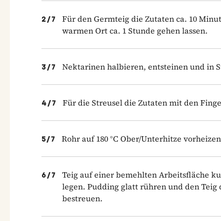
Für den Germteig die Zutaten ca. 10 Minu
2
/
7
warmen Ort ca. 1 Stunde gehen lassen.
Nektarinen halbieren, entsteinen und in 
3
/
7
Für die Streusel die Zutaten mit den Finge
4
/
7
Rohr auf 180 °C Ober­/Unterhitze vorheize
5
/
7
Teig auf einer bemehlten Arbeitsfläche ku
6
/
7
legen. Pudding glatt rühren und den Teig 
bestreuen.