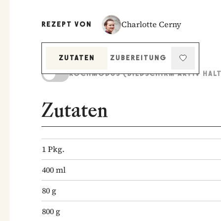
Charlotte Cerny
REZEPT VON
ZUTATEN
ZUBEREITUNG
KOCHMODUS (BILDSCHIRM AKTIV HAL
Zutaten
1
Pkg.
400
ml
80
g
800
g