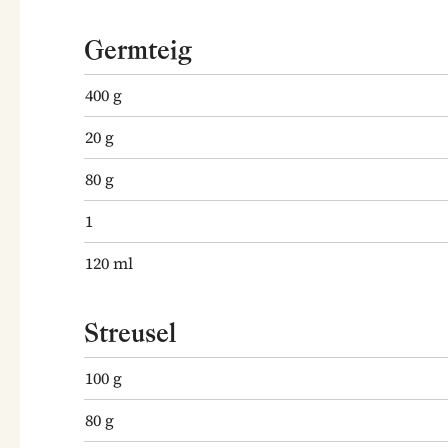
Germteig
400
g
20
g
80
g
1
120
ml
Streusel
100
g
80
g