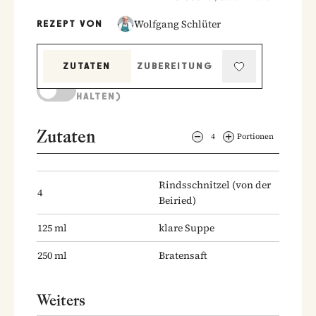
Wolfgang Schlüter
REZEPT VON
ZUTATEN
ZUBEREITUNG
KOCHMODUS (BILDSCHIRM AKTIV
HALTEN)
Zutaten
4
Portionen
Rindsschnitzel
(von der
4
Beiried)
125
ml
klare Suppe
250
ml
Bratensaft
Weiters