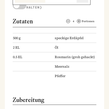
KOCHMODUS (BILDSCHIRM AKTIV
HALTEN)
Zutaten
4
Portionen
500
g
speckige Erdäpfel
2
EL
Öl
0.5
EL
Rosmarin
(grob gehackt)
Meersalz
Pfeffer
Zubereitung