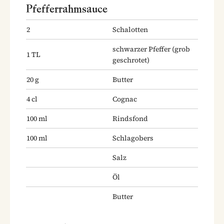
Pfefferrahmsauce
2
Schalotten
schwarzer Pfeffer
(grob
1
TL
geschrotet)
20
g
Butter
4
cl
Cognac
100
ml
Rindsfond
100
ml
Schlagobers
Salz
Öl
Butter