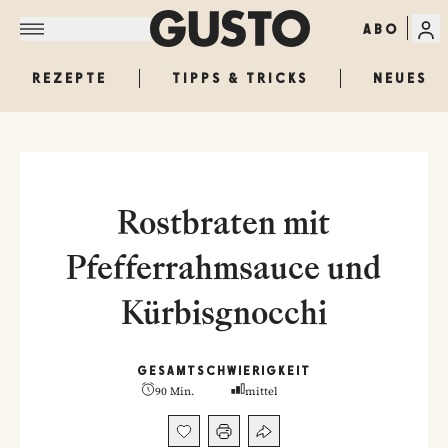
ABO
REZEPTE
TIPPS & TRICKS
NEUES
Rostbraten mit
Pfefferrahmsauce und
Kürbisgnocchi
GESAMT
SCHWIERIGKEIT
90 Min.
mittel