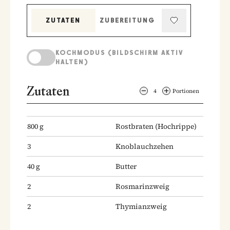
Rostbraten mit Pfefferrahmsauce
ZUTATEN
ZUBEREITUNG
KOCHMODUS (BILDSCHIRM AKTIV
HALTEN)
Zutaten
4
Portionen
800
g
Rostbraten
(Hochrippe)
3
Knoblauchzehen
40
g
Butter
2
Rosmarinzweig
2
Thymianzweig