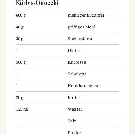
Kürbis-Gnocchi
600
g
mehliger Erdapfel
40
g
griffiges Mehl
30
g
Speisestärke
1
Dotter
500
g
Kürbisse
1
Schalotte
1
Knoblauchzehe
20
g
Butter
125
ml
Wasser
Salz
Pfeffer