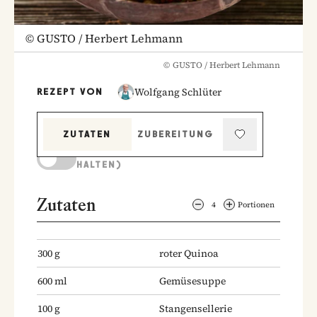
©
GUSTO / Herbert Lehmann
©
GUSTO / Herbert Lehmann
Wolfgang Schlüter
REZEPT VON
ZUTATEN
ZUBEREITUNG
KOCHMODUS (BILDSCHIRM AKTIV
HALTEN)
Zutaten
4
Portionen
300
g
roter Quinoa
600
ml
Gemüsesuppe
100
g
Stangensellerie