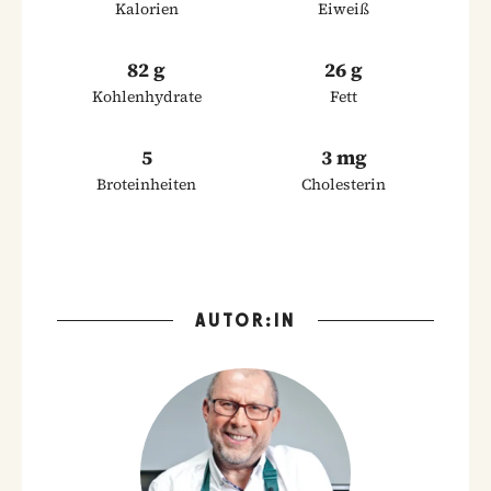
Kalorien
Eiweiß
82 g
26 g
Kohlenhydrate
Fett
5
3 mg
Broteinheiten
Cholesterin
AUTOR:IN