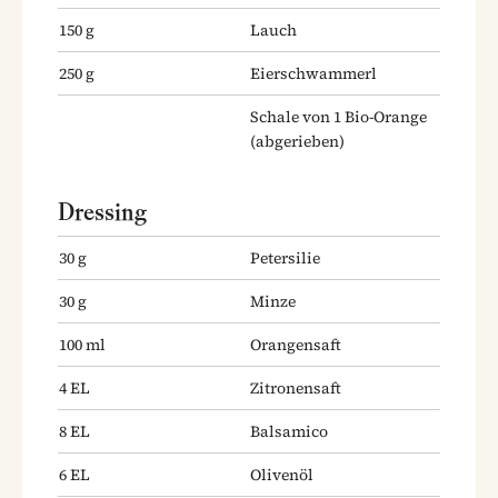
150
g
Lauch
250
g
Eierschwammerl
Schale von 1 Bio-Orange
(abgerieben)
Dressing
30
g
Petersilie
30
g
Minze
100
ml
Orangensaft
4
EL
Zitronensaft
8
EL
Balsamico
6
EL
Olivenöl