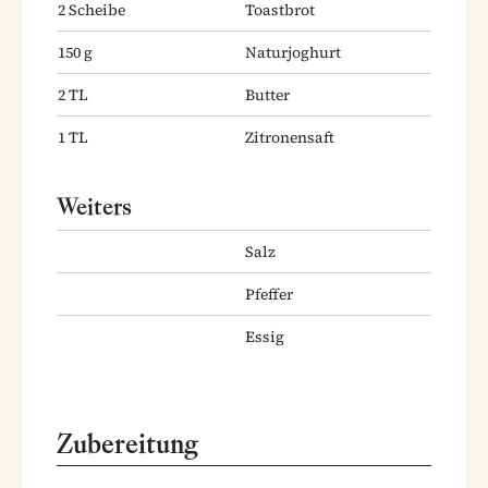
2
Scheibe
Toastbrot
150
g
Naturjoghurt
2
TL
Butter
1
TL
Zitronensaft
Weiters
Salz
Pfeffer
Essig
Zubereitung