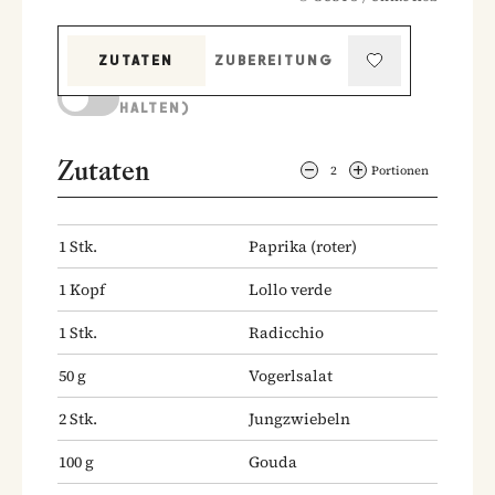
ZUTATEN
ZUBEREITUNG
KOCHMODUS (BILDSCHIRM AKTIV
HALTEN)
Zutaten
2
Portionen
1
Stk.
Paprika
(roter)
1
Kopf
Lollo verde
1
Stk.
Radicchio
50
g
Vogerlsalat
2
Stk.
Jungzwiebeln
100
g
Gouda