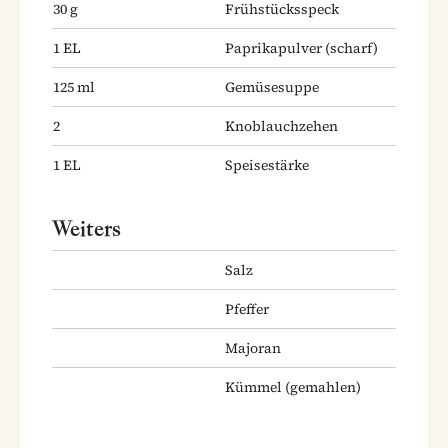
30
g
Frühstücksspeck
1
EL
Paprikapulver
(scharf)
125
ml
Gemüsesuppe
2
Knoblauchzehen
1
EL
Speisestärke
Weiters
Salz
Pfeffer
Majoran
Kümmel
(gemahlen)