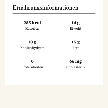
Ernährungsinformationen
255 kcal
14 g
Kalorien
Eiweiß
10 g
15 g
Kohlenhydrate
Fett
0
66 mg
Broteinheiten
Cholesterin