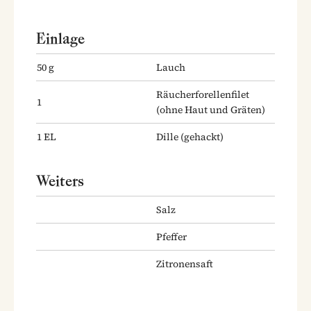
Einlage
50
g
Lauch
Räucherforellenfilet
1
(ohne Haut und Gräten)
1
EL
Dille
(gehackt)
Weiters
Salz
Pfeffer
Zitronensaft