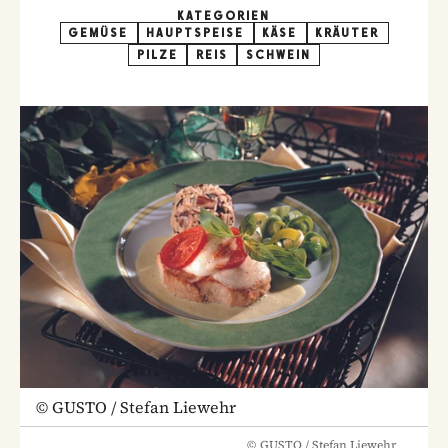
KATEGORIEN
GEMÜSE
HAUPTSPEISE
KÄSE
KRÄUTER
PILZE
REIS
SCHWEIN
©
GUSTO / Stefan Liewehr
©
GUSTO / Stefan Liewehr