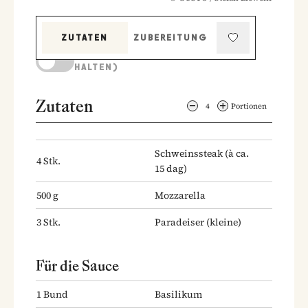
ZUTATEN
ZUBEREITUNG
KOCHMODUS (BILDSCHIRM AKTIV
HALTEN)
Zutaten
4
Portionen
Schweinssteak
(à ca.
4
Stk.
15 dag)
500
g
Mozzarella
3
Stk.
Paradeiser
(kleine)
Für die Sauce
1
Bund
Basilikum