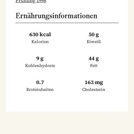
Frühling 1998
Ernährungsinformationen
630 kcal
50 g
Kalorien
Eiweiß
9 g
44 g
Kohlenhydrate
Fett
0.7
163 mg
Broteinheiten
Cholesterin