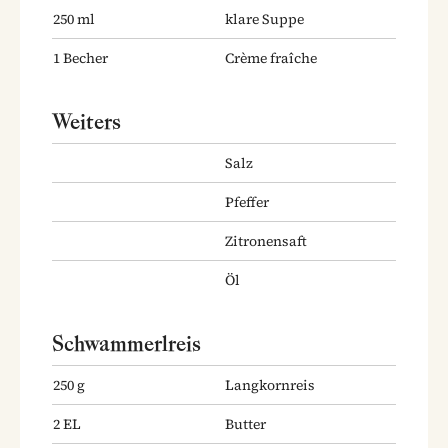
250
ml
klare Suppe
1
Becher
Crème fraîche
Weiters
Salz
Pfeffer
Zitronensaft
Öl
Schwammerlreis
250
g
Langkornreis
2
EL
Butter