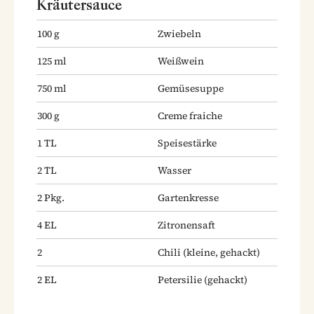
Kräutersauce
100
g
Zwiebeln
125
ml
Weißwein
750
ml
Gemüsesuppe
300
g
Creme fraiche
1
TL
Speisestärke
2
TL
Wasser
2
Pkg.
Gartenkresse
4
EL
Zitronensaft
2
Chili
(kleine, gehackt)
2
EL
Petersilie
(gehackt)