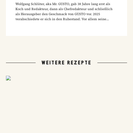
Wolfgang Schlüter, aka Mr. GUSTO, gab 38 Jahre lang erst als
Koch und Redakteur, dann als Chefredakteur und schließlich
als Herausgeber den Geschmack von GUSTO vor. 2025
verabschiedete er sich in den Ruhestand. Vor allem seine
Hausmannskost-Rezepte zählen zu den beliebtesten Rezepten
der GUSTO-Leser:innen.
WEITERE REZEPTE