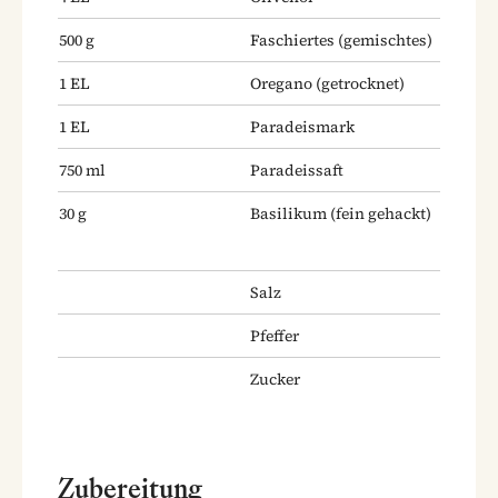
500
g
Faschiertes
(gemischtes)
1
EL
Oregano
(getrocknet)
1
EL
Paradeismark
750
ml
Paradeissaft
30
g
Basilikum
(fein gehackt)
Salz
Pfeffer
Zucker
Zubereitung