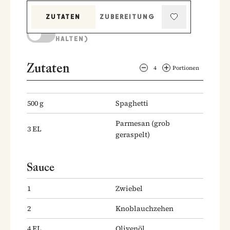
ZUTATEN
ZUBEREITUNG
KOCHMODUS (BILDSCHIRM AKTIV
HALTEN)
Zutaten
4
Portionen
500
g
Spaghetti
Parmesan
(grob
3
EL
geraspelt)
Sauce
1
Zwiebel
2
Knoblauchzehen
4
EL
Olivenöl