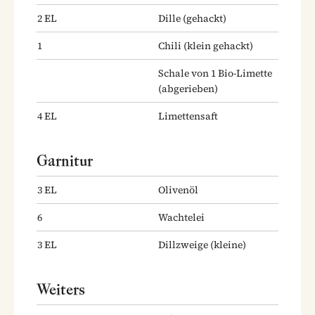
2
EL
Dille
(gehackt)
1
Chili
(klein gehackt)
Schale von 1 Bio-Limette
(abgerieben)
4
EL
Limettensaft
Garnitur
3
EL
Olivenöl
6
Wachtelei
3
EL
Dillzweige
(kleine)
Weiters