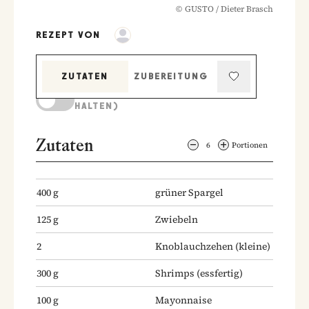
©
GUSTO / Dieter Brasch
REZEPT VON
ZUTATEN
ZUBEREITUNG
KOCHMODUS (BILDSCHIRM AKTIV
HALTEN)
Zutaten
6
Portionen
400
g
grüner Spargel
125
g
Zwiebeln
2
Knoblauchzehen
(kleine)
300
g
Shrimps
(essfertig)
100
g
Mayonnaise