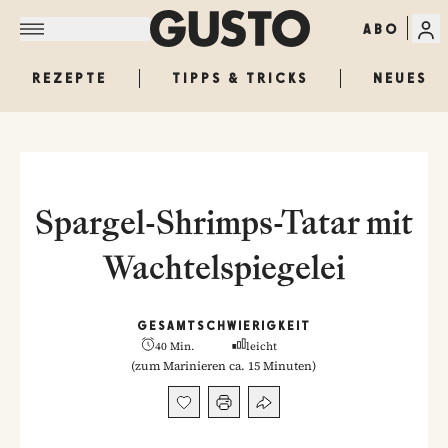
ABO
REZEPTE
TIPPS & TRICKS
NEUES
Spargel-Shrimps-Tatar mit
Wachtelspiegelei
GESAMT
SCHWIERIGKEIT
40 Min.
leicht
(
zum Marinieren ca. 15 Minuten
)