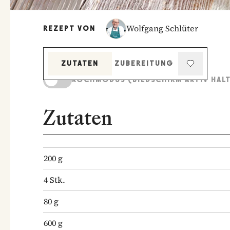
Wolfgang Schlüter
REZEPT VON
ZUTATEN
ZUBEREITUNG
KOCHMODUS (BILDSCHIRM AKTIV HAL
Zutaten
200
g
4
Stk.
80
g
600
g