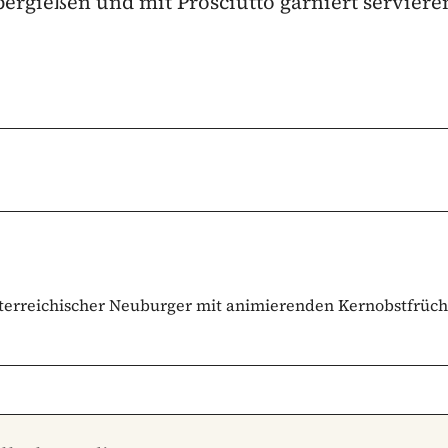
bergießen und mit Prosciutto garniert serviere
österreichischer Neuburger mit animierenden Kernobstfrüch