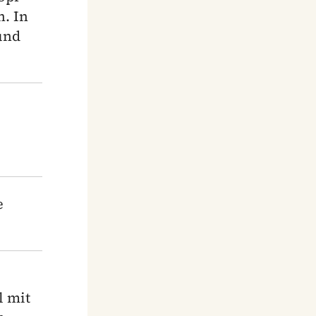
. In
und
e
l mit