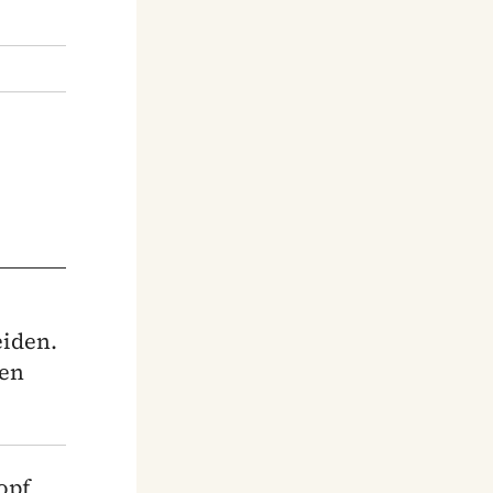
eiden.
zen
opf