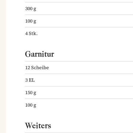
300
g
100
g
4
Stk.
Garnitur
12
Scheibe
3
EL
150
g
100
g
Weiters