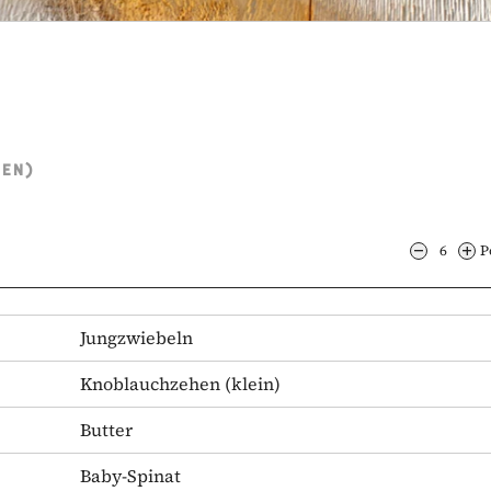
TEN)
6
P
Jungzwiebeln
Knoblauchzehen
(klein)
Butter
Baby-Spinat