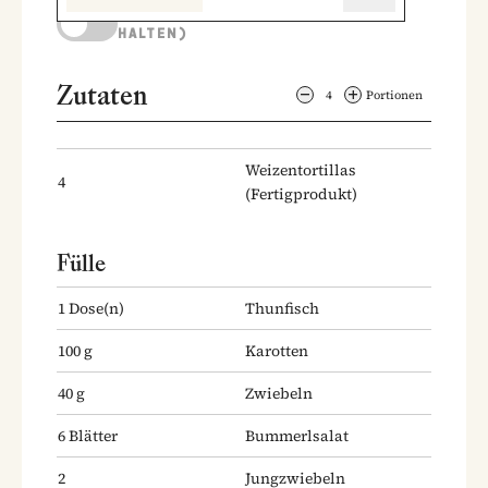
KOCHMODUS (BILDSCHIRM AKTIV
HALTEN)
Zutaten
4
Portionen
Weizentortillas
4
(Fertigprodukt)
Fülle
1
Dose(n)
Thunfisch
100
g
Karotten
40
g
Zwiebeln
6
Blätter
Bummerlsalat
2
Jungzwiebeln