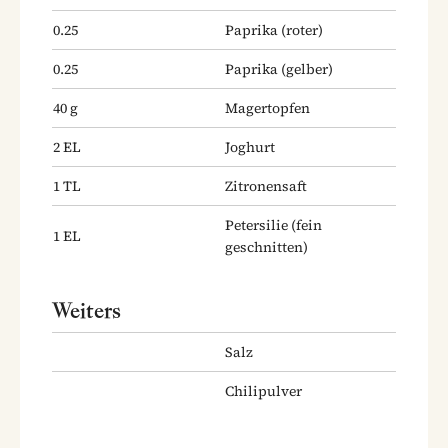
0.25
Paprika
(roter)
0.25
Paprika
(gelber)
40
g
Magertopfen
2
EL
Joghurt
1
TL
Zitronensaft
Petersilie
(fein
1
EL
geschnitten)
Weiters
Salz
Chilipulver