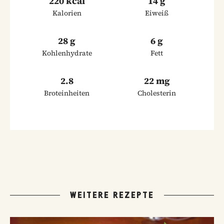
220 kcal
14 g
Kalorien
Eiweiß
28 g
6 g
Kohlenhydrate
Fett
2.8
22 mg
Broteinheiten
Cholesterin
WEITERE REZEPTE