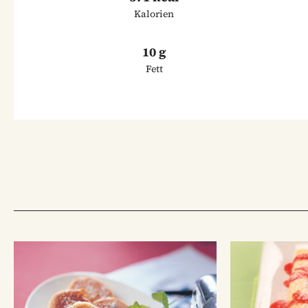
Kalorien
10 g
Fett