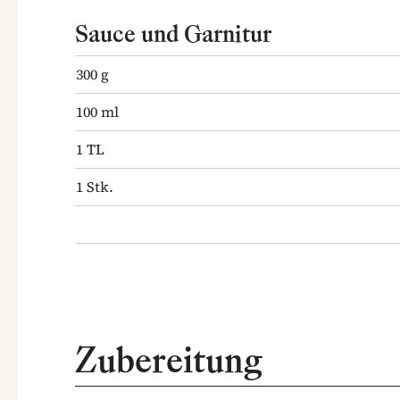
Sauce und Garnitur
300
g
100
ml
1
TL
1
Stk.
Zubereitung