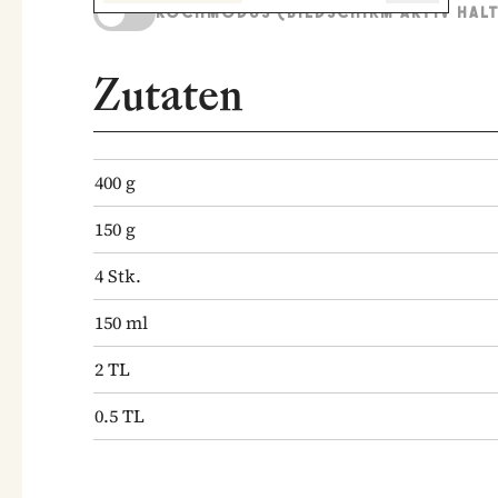
KOCHMODUS (BILDSCHIRM AKTIV HAL
Zutaten
400
g
150
g
4
Stk.
150
ml
2
TL
0.5
TL