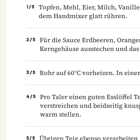
Topfen, Mehl, Eier, Milch, Vanill
1
/
5
dem Handmixer glatt rühren.
Für die Sauce Erdbeeren, Orangen
2
/
5
Kerngehäuse ausstechen und das F
Rohr auf 60°C vorheizen. In einer
3
/
5
Pro Taler einen guten Esslöffel Te
4
/
5
verstreichen und beidseitig knus
warm stellen.
Übrigen Teig ebenso verarbeiten.
5
/
5