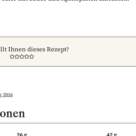
llt Ihnen dieses Rezept?
g 2016
ionen
26 g
42 g