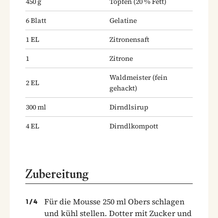
450
g
Topfen
(20 % Fett)
6
Blatt
Gelatine
1
EL
Zitronensaft
1
Zitrone
Waldmeister
(fein
2
EL
gehackt)
300
ml
Dirndlsirup
4
EL
Dirndlkompott
Zubereitung
Für die Mousse 250 ml Obers schlagen
1
/
4
und kühl stellen. Dotter mit Zucker und