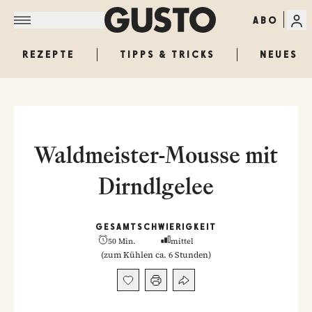
ABO
REZEPTE
TIPPS & TRICKS
NEUES
Waldmeister-Mousse mit
Dirndlgelee
GESAMT
SCHWIERIGKEIT
50 Min.
mittel
(
zum Kühlen ca. 6 Stunden
)