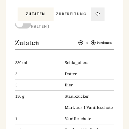
ZUTATEN
ZUBEREITUNG
KOCHMODUS (BILDSCHIRM AKTIV
HALTEN)
Zutaten
4
Portionen
330
ml
Schlagobers
3
Dotter
3
Eier
150
g
Staubzucker
Mark aus 1 Vanilleschote
1
Vanilleschote