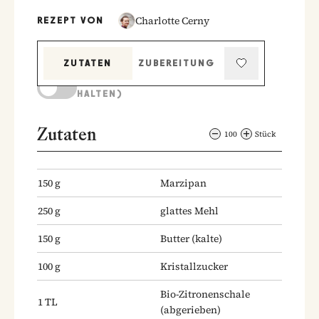
Charlotte Cerny
REZEPT VON
ZUTATEN
ZUBEREITUNG
KOCHMODUS (BILDSCHIRM AKTIV
HALTEN)
Zutaten
100
Stück
150
g
Marzipan
250
g
glattes Mehl
150
g
Butter
(kalte)
100
g
Kristallzucker
Bio-Zitronenschale
1
TL
(abgerieben)