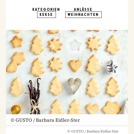
KATEGORIEN
ANLÄSSE
KEKSE
WEIHNACHTEN
©
GUSTO / Barbara Eidler-Ster
©
GUSTO / Barbara Eidler-Ster