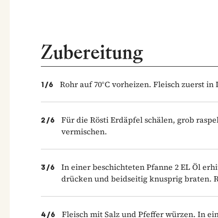
Zubereitung
Rohr auf 70°C vorheizen. Fleisch zuerst in
1
/
6
Für die Rösti Erdäpfel schälen, grob raspe
2
/
6
vermischen.
In einer beschichteten Pfanne 2 EL Öl erh
3
/
6
drücken und beidseitig knusprig braten. R
Fleisch mit Salz und Pfeffer würzen. In ei
4
/
6