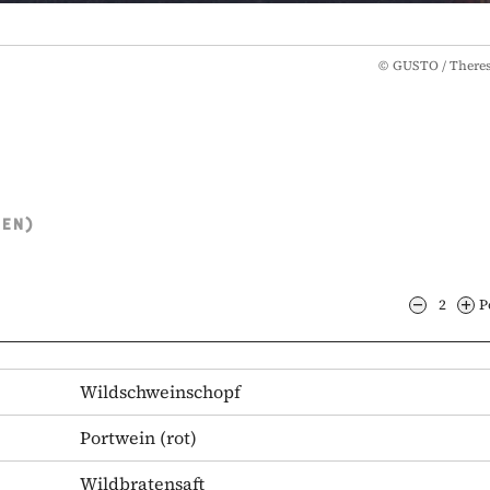
©
GUSTO / There
TEN)
2
P
Wildschweinschopf
Portwein
(rot)
Wildbratensaft