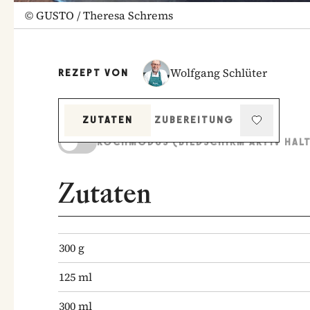
©
GUSTO / Theresa Schrems
Wolfgang Schlüter
REZEPT VON
ZUTATEN
ZUBEREITUNG
KOCHMODUS (BILDSCHIRM AKTIV HAL
Zutaten
300
g
125
ml
300
ml