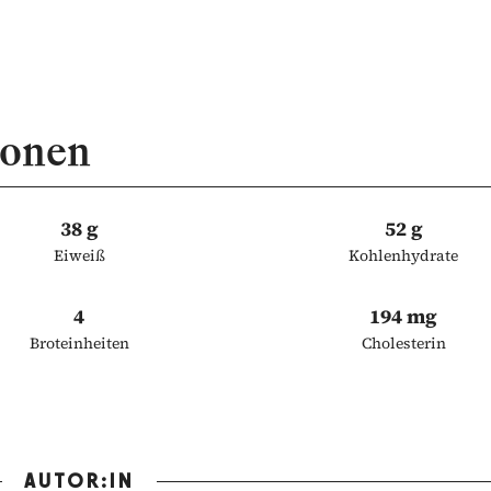
ionen
38 g
52 g
Eiweiß
Kohlenhydrate
4
194 mg
Broteinheiten
Cholesterin
AUTOR:IN