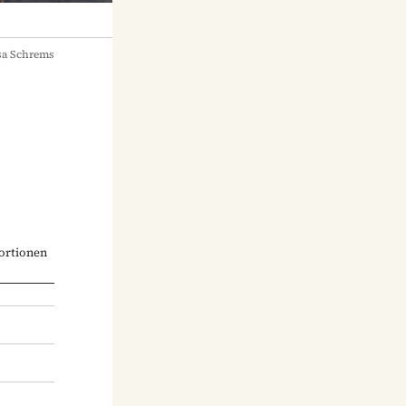
sa Schrems
ortionen