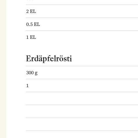
2
EL
0.5
EL
1
EL
Erdäpfelrösti
300
g
1