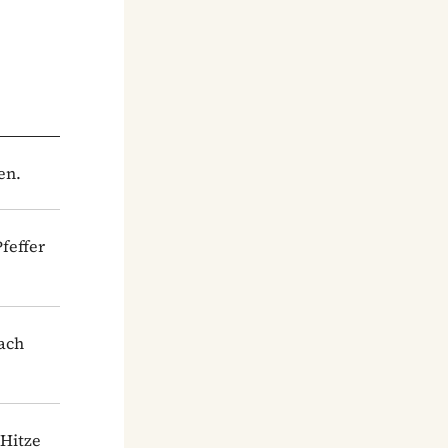
en.
feffer
lach
 Hitze