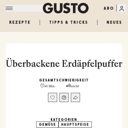
ABO
REZEPTE
TIPPS & TRICKS
NEUES
Überbackene Erdäpfelpuffer
GESAMT
SCHWIERIGKEIT
45 Min.
leicht
KATEGORIEN
GEMÜSE
HAUPTSPEISE