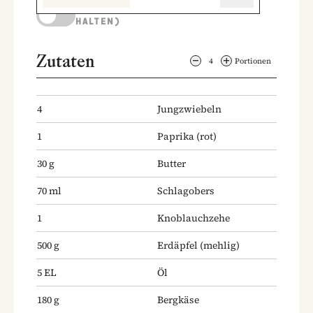
KOCHMODUS (BILDSCHIRM AKTIV
HALTEN)
Zutaten
4
Portionen
4
Jungzwiebeln
1
Paprika
(rot)
30
g
Butter
70
ml
Schlagobers
1
Knoblauchzehe
500
g
Erdäpfel
(mehlig)
5
EL
Öl
180
g
Bergkäse