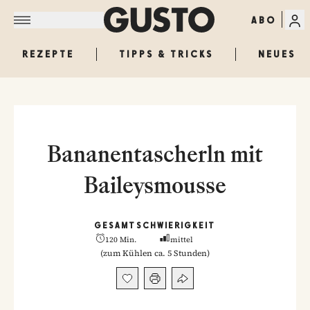
ABO
REZEPTE
TIPPS & TRICKS
NEUES
Bananentascherln mit
Baileysmousse
GESAMT
SCHWIERIGKEIT
120 Min.
mittel
(
zum Kühlen ca. 5 Stunden
)