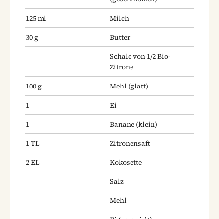
125
ml
Milch
30
g
Butter
Schale von 1/2 Bio-
Zitrone
100
g
Mehl
(glatt)
1
Ei
1
Banane
(klein)
1
TL
Zitronensaft
2
EL
Kokosette
Salz
Mehl