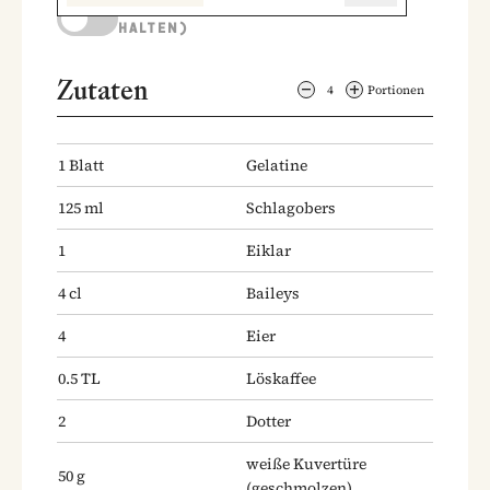
KOCHMODUS (BILDSCHIRM AKTIV
HALTEN)
Zutaten
4
Portionen
1
Blatt
Gelatine
125
ml
Schlagobers
1
Eiklar
4
cl
Baileys
4
Eier
0.5
TL
Löskaffee
2
Dotter
weiße Kuvertüre
50
g
(geschmolzen)