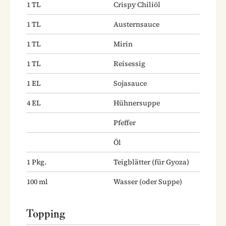
1
TL
Crispy Chiliöl
1
TL
Austernsauce
1
TL
Mirin
1
TL
Reisessig
1
EL
Sojasauce
4
EL
Hühnersuppe
Pfeffer
Öl
1
Pkg.
Teigblätter
(für Gyoza)
100
ml
Wasser
(oder Suppe)
Topping