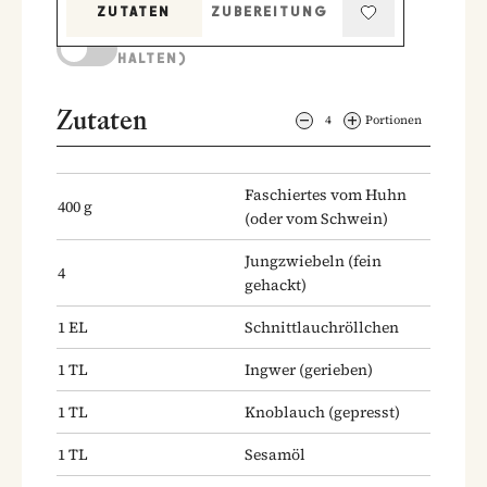
ZUTATEN
ZUBEREITUNG
KOCHMODUS (BILDSCHIRM AKTIV
HALTEN)
Zutaten
4
Portionen
Faschiertes vom Huhn
400
g
(oder vom Schwein)
Jungzwiebeln
(fein
4
gehackt)
1
EL
Schnittlauchröllchen
1
TL
Ingwer
(gerieben)
1
TL
Knoblauch
(gepresst)
1
TL
Sesamöl