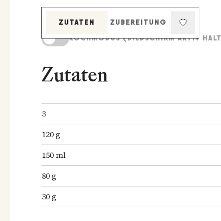
ZUTATEN
ZUBEREITUNG
KOCHMODUS (BILDSCHIRM AKTIV HAL
Zutaten
3
120
g
150
ml
80
g
30
g