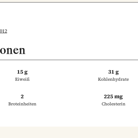
012
ionen
15 g
31 g
Eiweiß
Kohlenhydrate
2
225 mg
Broteinheiten
Cholesterin