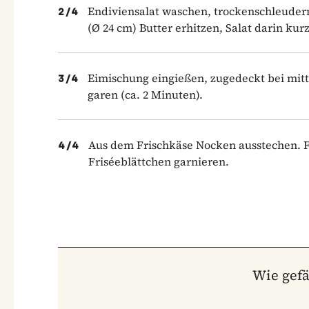
Endiviensalat waschen, trockenschleudern
2
/
4
(Ø 24 cm) Butter erhitzen, Salat darin kur
Eimischung eingießen, zugedeckt bei mittl
3
/
4
garen (ca. 2 Minuten).
Aus dem Frischkäse Nocken ausstechen. Fr
4
/
4
Friséeblättchen garnieren.
Wie gefä