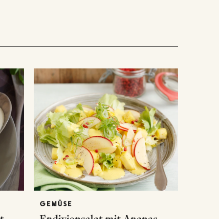
GEMÜSE
t
Endiviensalat mit Ananas,