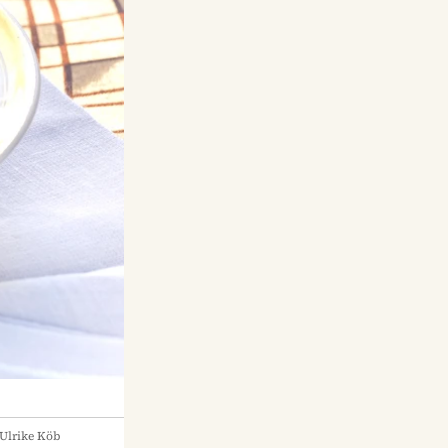
Ulrike Köb