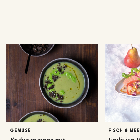
GEMÜSE
FISCH & ME
Endiviensuppe mit
Endivien-B