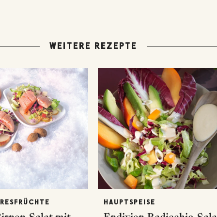
WEITERE REZEPTE
ERESFRÜCHTE
HAUPTSPEISE
irnen-Salat mit
Endivien-Radicchio-Sala