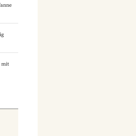
fanne
ig
 mit