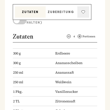
ZUTATEN
ZUBEREITUNG
KOCHMODUS (BILDSCHIRM AKTIV
HALTEN)
Zutaten
4
Portionen
300
g
Erdbeere
300
g
Ananasscheiben
250
ml
Ananassaft
250
ml
Weißwein
1
Pkg.
Vanillezucker
2
TL
Zitronensaft