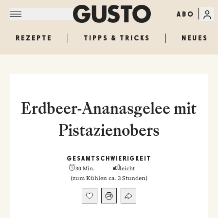
ABO
REZEPTE
TIPPS & TRICKS
NEUES
Erdbeer-Ananasgelee mit
Pistazienobers
GESAMT
SCHWIERIGKEIT
30 Min.
leicht
(
zum Kühlen ca. 3 Stunden
)