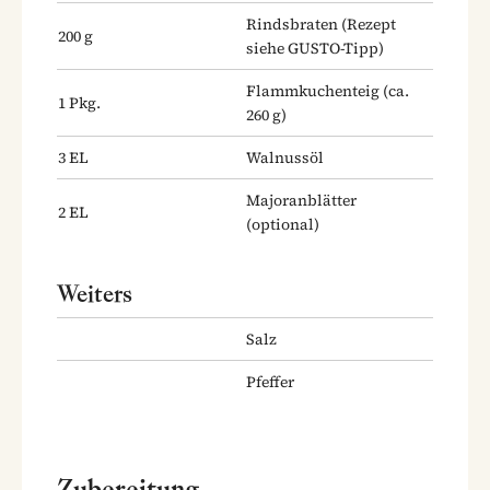
Rindsbraten
(Rezept
200
g
siehe GUSTO-Tipp)
Flammkuchenteig
(ca.
1
Pkg.
260 g)
3
EL
Walnussöl
Majoranblätter
2
EL
(optional)
Weiters
Salz
Pfeffer
Zubereitung