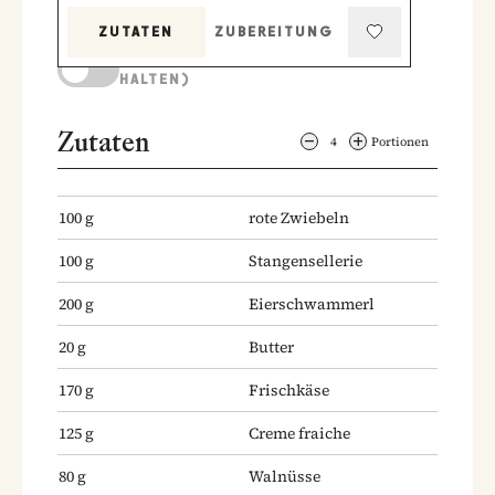
ZUTATEN
ZUBEREITUNG
KOCHMODUS (BILDSCHIRM AKTIV
HALTEN)
Zutaten
4
Portionen
100
g
rote Zwiebeln
100
g
Stangensellerie
200
g
Eierschwammerl
20
g
Butter
170
g
Frischkäse
125
g
Creme fraiche
80
g
Walnüsse