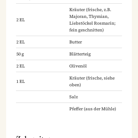
Kräuter
(frische, z.B.
Majoran, Thymian,
2
EL
Liebstöckel Rosmarin;
fein geschnitten)
2
EL
Butter
50
g
Blätterteig
2
EL
Olivenöl
Kräuter
(frische, siehe
1
EL
oben)
Salz
Pfeffer
(aus der Mühle)