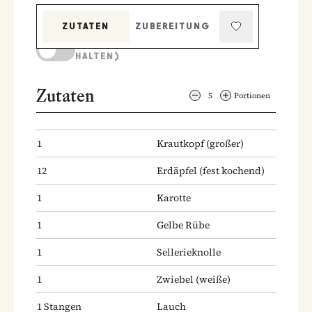
ZUTATEN
ZUBEREITUNG
KOCHMODUS (BILDSCHIRM AKTIV
HALTEN)
Zutaten
5
Portionen
1
Krautkopf
(großer)
12
Erdäpfel
(fest kochend)
1
Karotte
1
Gelbe Rübe
1
Sellerieknolle
1
Zwiebel
(weiße)
1
Stangen
Lauch