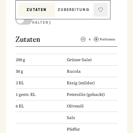
ZUTATEN
ZUBEREITUNG
KOCHMODUS (BILDSCHIRM AKTIV
HALTEN)
Zutaten
4
Portionen
200
g
Grüner Salat
50
g
Rucola
3
EL
Essig
(milder)
1
gestr. EL
Petersilie
(gehackt)
6
EL
Olivenöl
Salz
Pfeffer