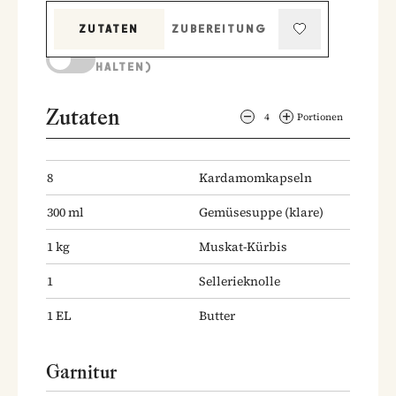
ZUTATEN
ZUBEREITUNG
KOCHMODUS (BILDSCHIRM AKTIV
HALTEN)
Zutaten
4
Portionen
8
Kardamomkapseln
300
ml
Gemüsesuppe
(klare)
1
kg
Muskat-Kürbis
1
Sellerieknolle
1
EL
Butter
Garnitur