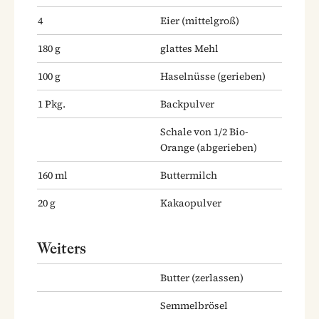
4
Eier
(mittelgroß)
180
g
glattes Mehl
100
g
Haselnüsse
(gerieben)
1
Pkg.
Backpulver
Schale von 1/2 Bio-
Orange
(abgerieben)
160
ml
Buttermilch
20
g
Kakaopulver
Weiters
Butter
(zerlassen)
Semmelbrösel