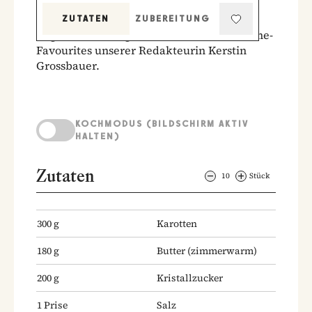
Einmal verkostet, für immer ins Herz
geschlossen: Der Marmorkuchen ist
ZUTATEN
ZUBEREITUNG
unglaublich saftig und zählt zu den All-Time-
Favourites unserer Redakteurin Kerstin
Grossbauer.
KOCHMODUS (BILDSCHIRM AKTIV
HALTEN)
Zutaten
10
Stück
300
g
Karotten
180
g
Butter
(zimmerwarm)
200
g
Kristallzucker
1
Prise
Salz