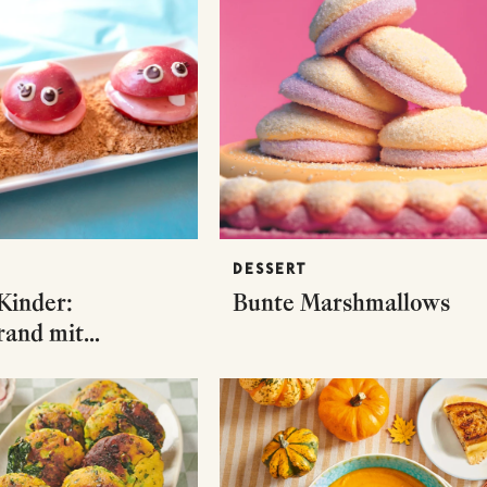
DESSERT
Kinder:
Bunte Marshmallows
rand mit
lows