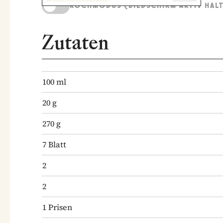
KOCHMODUS (BILDSCHIRM AKTIV HAL
Zutaten
100
ml
20
g
270
g
7
Blatt
2
2
1
Prisen