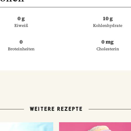
0 g
10 g
Eiweiß
Kohlenhydrate
0
0 mg
Broteinheiten
Cholesterin
WEITERE REZEPTE