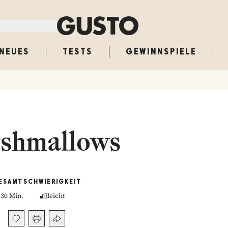
NEUES
TESTS
GEWINNSPIELE
shmallows
ESAMT
SCHWIERIGKEIT
30 Min.
leicht