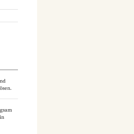
und
ösen.
ngsam
in