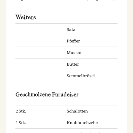
Weiters
Salz
Pfeffer
Muskat
Butter
Semmelbrösel
Geschmolzene Paradeiser
2
Stk.
Schalotten
1
Stk.
Knoblauchzehe