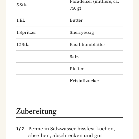
Paradeiser
(mittlere, ca.
5
Stk.
750 g)
1
EL
Butter
1
Spritzer
Sherryessig
12
Stk.
Basilikumblätter
Salz
Pfeffer
Kristallzucker
Zubereitung
Penne in Salzwasser bissfest kochen,
1
/
7
abseihen, abschrecken und gut