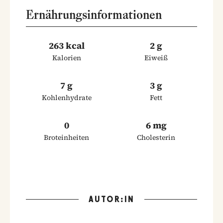
Ernährungsinformationen
263 kcal
2 g
Kalorien
Eiweiß
7 g
3 g
Kohlenhydrate
Fett
0
6 mg
Broteinheiten
Cholesterin
AUTOR:IN