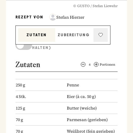
©
GUSTO / Stefan Liewehr
Stefan Hierzer
REZEPT VON
ZUTATEN
ZUBEREITUNG
KOCHMODUS (BILDSCHIRM AKTIV
HALTEN)
Zutaten
4
Portionen
250
g
Penne
4
Stk.
Eier
(à ca. 50 g)
125
g
Butter
(weiche)
70
g
Parmesan
(gerieben)
70
g
Weißbrot
(fein gerieben)