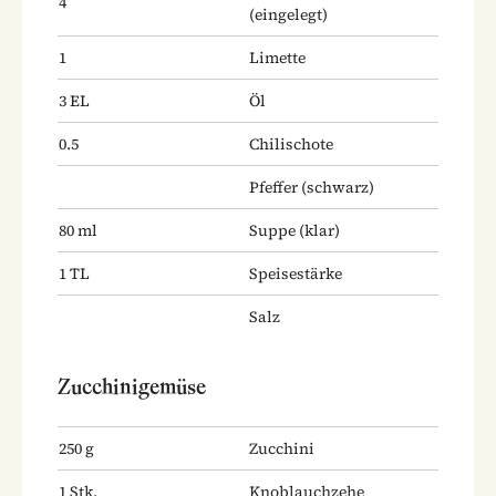
4
(eingelegt)
1
Limette
3
EL
Öl
0.5
Chilischote
Pfeffer
(schwarz)
80
ml
Suppe
(klar)
1
TL
Speisestärke
Salz
Zucchinigemüse
250
g
Zucchini
1
Stk.
Knoblauchzehe