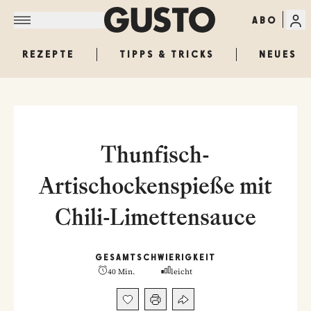
ABO
REZEPTE
TIPPS & TRICKS
NEUES
Thunfisch-
Artischockenspieße mit
Chili-Limettensauce
GESAMT
SCHWIERIGKEIT
40 Min.
leicht