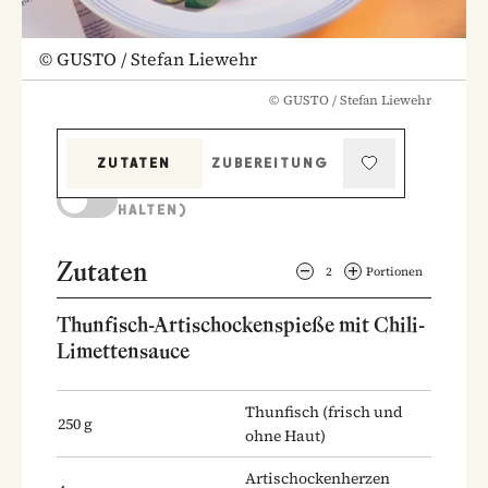
©
GUSTO / Stefan Liewehr
©
GUSTO / Stefan Liewehr
ZUTATEN
ZUBEREITUNG
KOCHMODUS (BILDSCHIRM AKTIV
HALTEN)
Zutaten
2
Portionen
Thunfisch-Artischockenspieße mit Chili-
Limettensauce
Thunfisch
(frisch und
250
g
ohne Haut)
Artischockenherzen