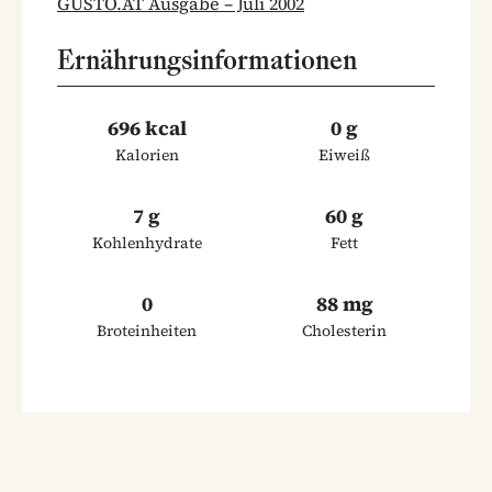
GUSTO.AT Ausgabe – Juli 2002
Ernährungsinformationen
696 kcal
0 g
Kalorien
Eiweiß
7 g
60 g
Kohlenhydrate
Fett
0
88 mg
Broteinheiten
Cholesterin