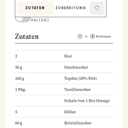
ZUTATEN
ZUBEREITUNG
KOCHMODUS (BILDSCHIRM AKTIV
HALTEN)
Zutaten
6
Portionen
2
Eier
50
g
Staubzucker
250
g
Topfen
(20% Fett)
1
Pkg.
Vanillezucker
Schale von 1 Bio-Orange
5
Eiklar
60
g
Kristallzucker