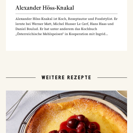
Alexander Höss-Knakal
Alexander Höss-Knakal ist Koch, Rezeptautor und Foodstylist. Er
lernte bei Werner Matt, Michel Husser Le Cerf, Hans Haas und
Daniel Boulud. Er hat unter anderem das Kochbuch
„Österreichische Mehlspeisen“ in Kooperation mit Ingrid
Pernkopf veröffentlicht und an Büchern wie "Zotters
Zettelwirtschaft", "Plachutta Wiener Küche" und "Shaking Salad"
mitgearbeitet.
WEITERE REZEPTE