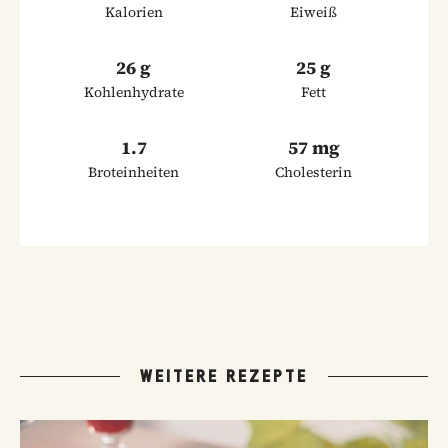
Kalorien
Eiweiß
26 g
25 g
Kohlenhydrate
Fett
1.7
57 mg
Broteinheiten
Cholesterin
WEITERE REZEPTE