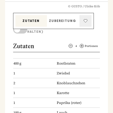
©
GUSTO / Ulrike Köb
ZUTATEN
ZUBEREITUNG
KOCHMODUS (BILDSCHIRM AKTIV
HALTEN)
Zutaten
4
Portionen
400
g
Rostbraten
1
Zwiebel
2
Knoblauchzehen
1
Karotte
1
Paprika
(roter)
100
g
Lauch