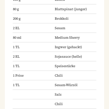
80
g
Blattspinat
(junger)
200
g
Brokkoli
2
EL
Sesam
80
ml
Medium Sherry
1
TL
Ingwer
(gehackt)
2
EL
Sojasauce
(helle)
1
TL
Speisestärke
1
Prise
Chili
1
TL
Sesam-Würzöl
Salz
Chili