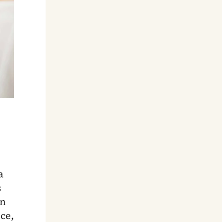
a
s
en
ce,