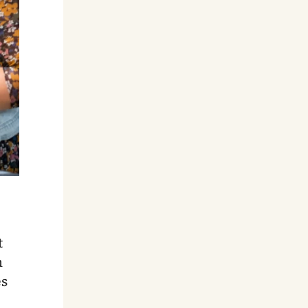
t
m
es