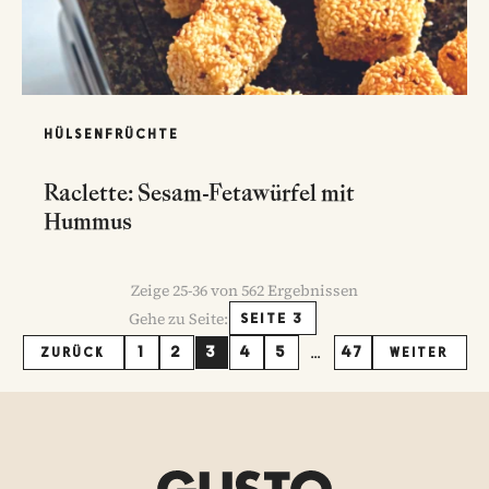
HÜLSENFRÜCHTE
Raclette: Sesam-Fetawürfel mit
Hummus
Zeige
25
-
36
von
562
Ergebnissen
Gehe zu Seite:
SEITE 3
...
1
2
3
4
5
47
ZURÜCK
WEITER