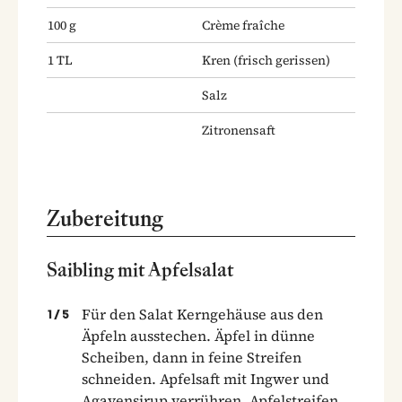
100
g
Crème fraîche
1
TL
Kren
(frisch gerissen)
Salz
Zitronensaft
Zubereitung
Saibling mit Apfelsalat
Für den Salat Kerngehäuse aus den
1
/
5
Äpfeln ausstechen. Äpfel in dünne
Scheiben, dann in feine Streifen
schneiden. Apfelsaft mit Ingwer und
Agavensirup verrühren, Apfelstreifen