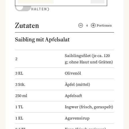
KOCHMODUS (BILDSCHIRM AKTIV
HALTEN)
Zutaten
4
Portionen
Saibling mit Apfelsalat
Saiblingsfilet
(je ca. 120
2
g; ohne Haut und Gräten)
3
EL
Olivenöl
3
Stk.
Äpfel
(mittel)
250
ml
Apfelsaft
1
TL
Ingwer
(frisch, geraspelt)
1
EL
Agavensirup