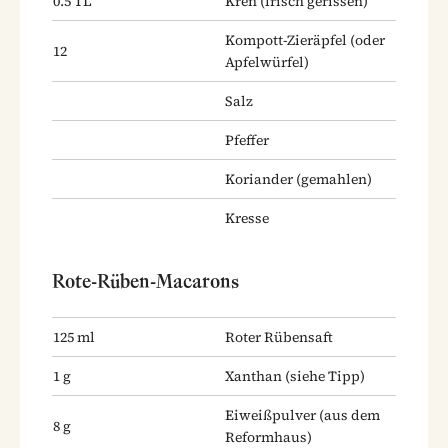
0.5
TL
Kren
(frisch gerissen)
Kompott-Zieräpfel
(oder
12
Apfelwürfel)
Salz
Pfeffer
Koriander
(gemahlen)
Kresse
Rote-Rüben-Macarons
125
ml
Roter Rübensaft
1
g
Xanthan
(siehe Tipp)
Eiweißpulver
(aus dem
8
g
Reformhaus)