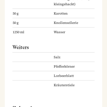
kleingehackt)
50
g
Karotten
50
g
Knollensellerie
1250
ml
Wasser
Weiters
Salz
Pfefferkörner
Lorbeerblatt
Kräuterstiele