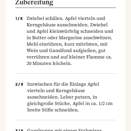
Zubereitung
Zwiebel schälen. Apfel vierteln und
1
/
8
Kerngehäuse ausschneiden. Zwiebel
und Apfel kleinwürfelig schneiden und
in Butter oder Margarine anschwitzen.
Mehl einrühren, kurz mitrösten, mit
Wein und Ganslfond aufgießen, gut
verrühren und auf kleiner Flamme ca.
20 Minuten köcheln.
Inzwischen für die Einlage Apfel
2
/
8
vierteln und Kerngehäuse
ausschneiden. Leber putzen, in
gleichgroße Stücke, Apfel in ca. 1/2 cm
breite Stifte schneiden.
Ganslsuppe mit einem Stabmixer
3
/
8