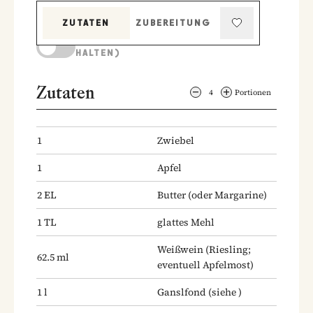
ZUTATEN
ZUBEREITUNG
KOCHMODUS (BILDSCHIRM AKTIV
HALTEN)
Zutaten
4
Portionen
1
Zwiebel
1
Apfel
2
EL
Butter
(oder Margarine)
1
TL
glattes Mehl
Weißwein
(Riesling;
62.5
ml
eventuell Apfelmost)
1
l
Ganslfond
(siehe )