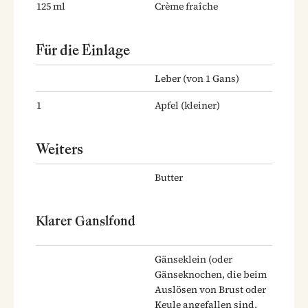
125
ml
Crème fraîche
Für die Einlage
Leber
(von 1 Gans)
1
Apfel
(kleiner)
Weiters
Butter
Klarer Ganslfond
Gänseklein
(oder
Gänseknochen, die beim
Auslösen von Brust oder
Keule angefallen sind,