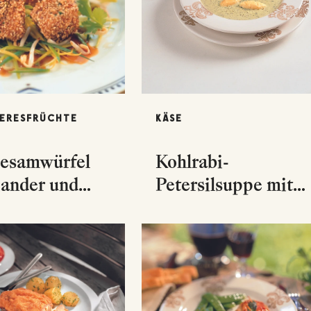
EERESFRÜCHTE
KÄSE
esamwürfel
Kohlrabi-
iander und
Petersilsuppe mit
n-Lauch-
Parmesannockerln