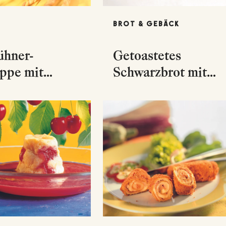
BROT & GEBÄCK
ühner-
Getoastetes
ppe mit
Schwarzbrot mit
n und
Tomaten und
ebel
Basilikum