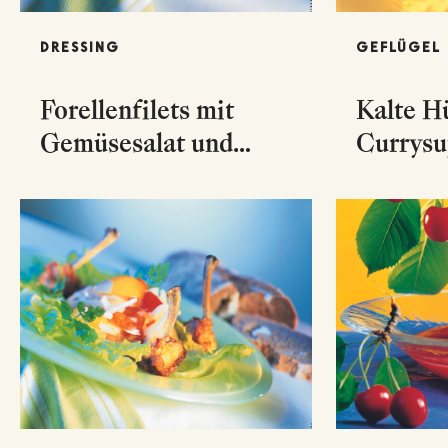
DRESSING
GEFLÜGEL
Forellenfilets mit
Kalte H
Gemüsesalat und
Currysu
Tomaten-Vinaigrette
Marille
Jungzwi