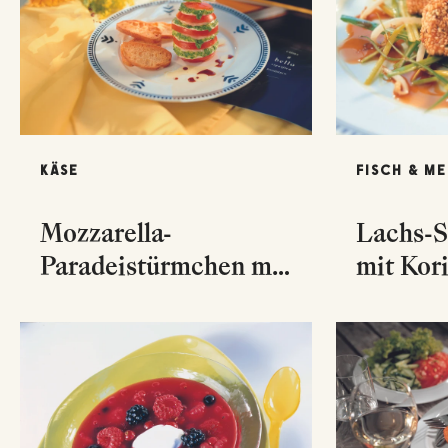
KÄSE
FISCH & M
Mozzarella-
Lachs-S
Paradeistürmchen mit
mit Kor
Knoblauch-Ciabatta
Sprosse
Gemüse