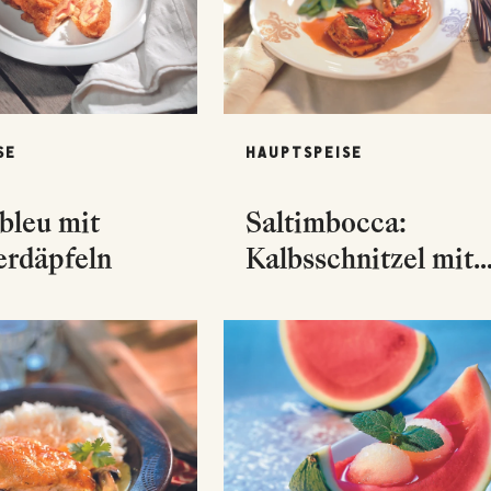
SE
HAUPTSPEISE
bleu mit
Saltimbocca:
erdäpfeln
Kalbsschnitzel mit
Rohschinken und
Salbei