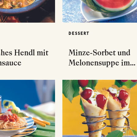
DESSERT
ches Hendl mit
Minze-Sorbet und
nsauce
Melonensuppe im
Melonenboot