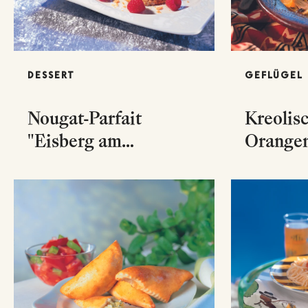
DESSERT
GEFLÜGEL
Nougat-Parfait
Kreolis
"Eisberg am
Orange
Korallenriff"