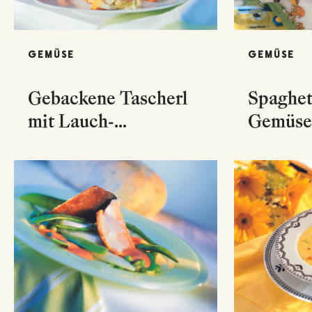
GEMÜSE
GEMÜSE
Gebackene Tascherl
Spaghet
mit Lauch-
Gemüse
Schafkäsefülle
Tomate
Basilik