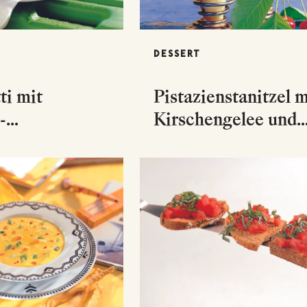
DESSERT
ti mit
Pistazienstanitzel m
-
Kirschengelee und
nsauce und
Sauerrahm
um